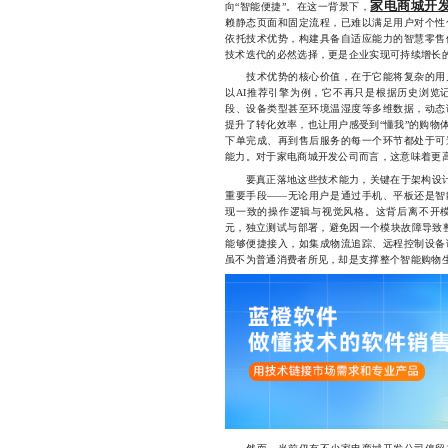
家电商城开
向“智能便捷”。在这一背景下，
赖静态页面和固定流程，已难以满足用户对个性
依托技术优势，构建具备自适应能力的智慧零售
技术迭代的必然选择，更是企业实现可持续增长
技术优势的核心价值，在于它能将复杂的用户
以AI推荐引擎为例，它不再只是根据历史浏览
段、设备类型甚至环境温湿度等多维数据，动态
提升了转化效率，也让用户感受到“懂我”的购物
下单完成、再到售后服务的每一个环节都处于可
能力。对于家电商城开发公司而言，这意味着更
要真正落地这些技术能力，关键在于架构设
重要手段——无论用户是通过手机、平板还是智
现一致的操作逻辑与视觉风格。这背后离不开
元，独立测试与部署，避免因一个模块故障导致整
能够便捷接入，如集成物流追踪、远程控制设备
虽不为普通消费者所见，却是支撑整个智能购物