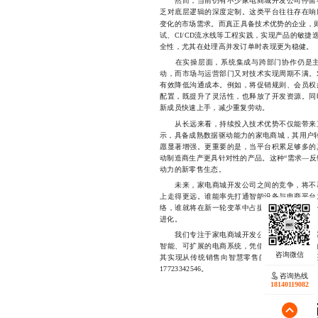
然而，当前仍有不少家电商城开发公司停留在
乏对底层逻辑的深度定制。这类平台往往存在响
变化的市场需求。而真正具备技术优势的企业，
试、CI/CD流水线等工程实践，实现产品的敏
全性，尤其在处理高并发订单时表现更为稳健。
在实操层面，系统集成与跨部门协作仍是主
动，而市场与运营部门又对技术实现周期不满。
有效降低沟通成本。例如，将促销规则、会员权
配置，既提升了灵活性，也释放了开发资源。同
新成员快速上手，减少重复劳动。
从长远来看，持续投入技术优势不仅能带来直
示，具备成熟数据驱动能力的家电商城，其用户转
愿显著增强。更重要的是，当平台积累足够多的
动制造商生产更具针对性的产品。这种“需求—反
动力的新零售生态。
未来，家电商城开发公司之间的竞争，将不再
上走得更远。谁能率先打通智能设备与电商平台
络，谁就将在新一轮变革中占据主导地位。而这
进化。
我们专注于家电商城开发公司相关的技术解决
智能、可扩展的电商系统，凭借多年行业经验与
其实现从传统销售向智慧零售的跨越。如果您
17723342546。
咨询热线
18140119082