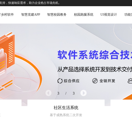
支持，快速响应需求，助力企业抢占市场先机。
字乡村软件
智慧党建APP
智慧校园教务
校园跑腿系统
UI视觉设计
功能
3
/
3
社区生活系统
值
基于成熟系统二次开发