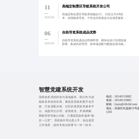
视化与常态化。通过
11
高端定制景区导航系统开发公司
高端定制化景区导航系统融合5G、AI定位与AR技
2026.06
术，实现精准导览、个性化内容推送与全场景服务融
合，推动景区从被动引导迈向主动陪伴的智慧运营时
代。
06
自助导览系统成品优势
自助导览系统成品以即插即用、模块化设计实现快速
2026.06
部署，集成内容管理、多终端适配与数据反馈功能，
助力中小型场馆低成本提升智慧服务效率。系统支持
本地化内容编辑、设备兼容适配与云端自动更新，显
著降低运维负担，
智慧党建系统开发
电话：
18140119082
深耕政务系统研发与落地服务，我们作为成
售前：
18140119082
熟政务系统供应商，聚焦基层政务数字化升
邮箱：liujie@cdlchd.com
级，打造适配乡镇、社区的基层政务服务平
地址：武侯区长益路13号
台。涵盖民生办理、政策推送、矛盾调解、
1201
网格管理等核心功能，打通基层政务服务“最
后一公里”。系统操作简洁易上手，贴合基层
工作场景，提供本地化部署与一对一技术支
持，助力基层政务服务规范化、智能化、便
捷化。