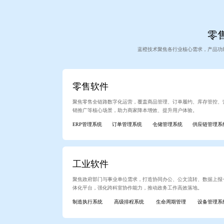
零售
蓝橙技术聚焦各行业核心需求，产品功
零售软件
聚焦零售全链路数字化运营，覆盖商品管理、订单履约、库存管控、
销推广等核心场景，助力商家降本增效、提升用户体验。
ERP管理系统
订单管理系统
仓储管理系统
供应链管理系
工业软件
聚焦政府部门与事业单位需求，打造协同办公、公文流转、数据上报
体化平台，强化跨科室协作能力，推动政务工作高效落地。
制造执行系统
高级排程系统
生命周期管理
设备管理系