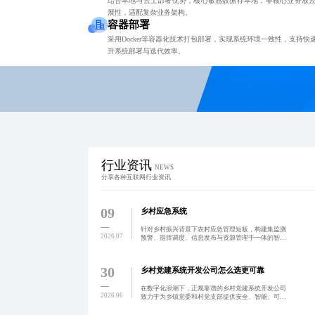
结合本地与云上部署优势，核心敏感数据存本地，非核心业务放
展性，适配复杂业务架构。
容器部署
采用Docker等容器化技术打包部署，实现系统环境一致性，支持
升系统部署与迭代效率。
行业资讯
NEWS
分享各种互联网行业资讯
09
乡村应急系统
针对乡村振兴背景下农村应急管理短板，构建集监测
2026.07
预警、指挥调度、信息发布与资源管理于一体的智能
化应急体系，通过技术赋能与机制创新，提升基层应
对自然灾害、公共卫生事件等突发事件的能力，实现
早发现、快响应、
30
乡村党建系统开发公司怎么选更可靠
在数字化浪潮下，正规靠谱的乡村党建系统开发公司
2026.06
致力于为乡镇党委和村党支部提供安全、智能、可扩
展的党建信息化解决方案，涵盖三会一课、党员管
理、主题党日等核心功能，实现党务工作精细化、可