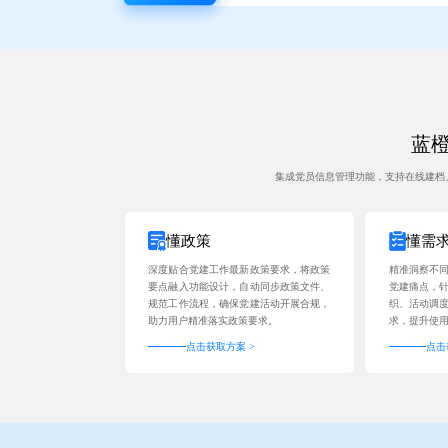
蓝橙
集成党员信息管理功能，支持在线建档
懂政策
懂需
深度贴合党建工作最新政策要求，将政策
精准洞察不
要点融入功能设计，自动同步政策文件、
党建痛点，
规范工作流程，确保党建活动开展合规，
织、活动调
助力用户精准落实政策要求。
求，提升使
点击获取方案 >
点击