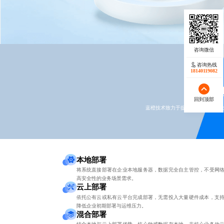
咨询热线
18140119082
本地
回到顶部
蓝橙技术致力于提供各种系统部署方
本地部署
将系统直接部署在企业本地服务器，数据完全自主管控，不受网
高安全性的业务场景需求。
云上部署
依托公有云或私有云平台完成部署，无需投入大量硬件成本，支
降低企业初期部署与运维压力。
混合部署